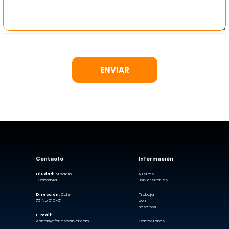
ENVIAR
Contacto
Información
Ciudad:
Medellín
Visitas
-Colombia
universitarias
Dirección:
Calle
Trabaja
73 No 51C-31
con
nosotros
E-mail:
ventas@forjasbolivar.com
Contáctenos