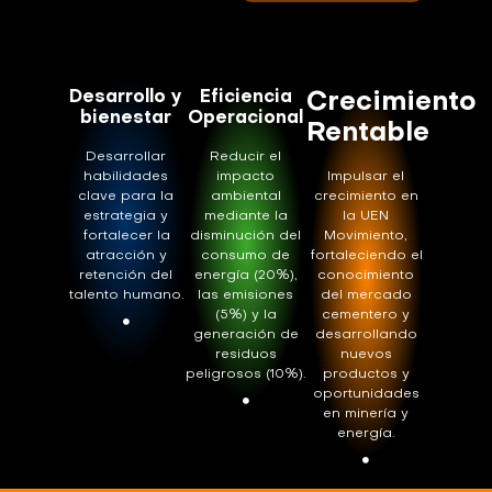
Desarrollo y
Eficiencia
Crecimiento
bienestar
Operacional
Rentable
Desarrollar
Reducir el
habilidades
impacto
Impulsar el
clave para la
ambiental
crecimiento en
estrategia y
mediante la
la UEN
fortalecer la
disminución del
Movimiento,
atracción y
consumo de
fortaleciendo el
retención del
energía (20%),
conocimiento
talento humano.
las emisiones
del mercado
(5%) y la
cementero y
generación de
desarrollando
residuos
nuevos
peligrosos (10%).
productos y
oportunidades
en minería y
energía.