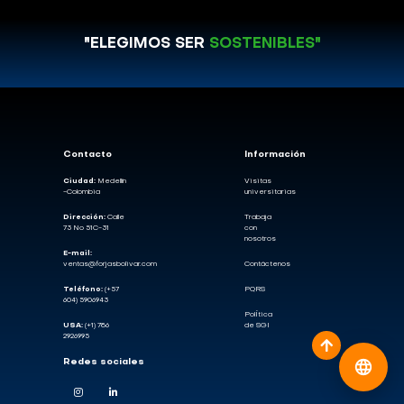
"ELEGIMOS SER
SOSTENIBLES"
Contacto
Información
Ciudad:
Medellín
Visitas
-Colombia
universitarias
Dirección:
Calle
Trabaja
73 No 51C-31
con
nosotros
E-mail:
ventas@forjasbolivar.com
Contáctenos
Teléfono:
(+57
PQRS
604) 5906943
PolÍtica
USA:
(+1) 786
de SGI
2926995
Redes sociales